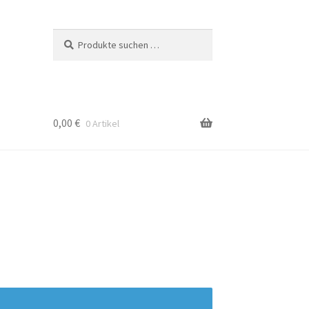
Suche
Suchen
nach:
0,00
€
0 Artikel