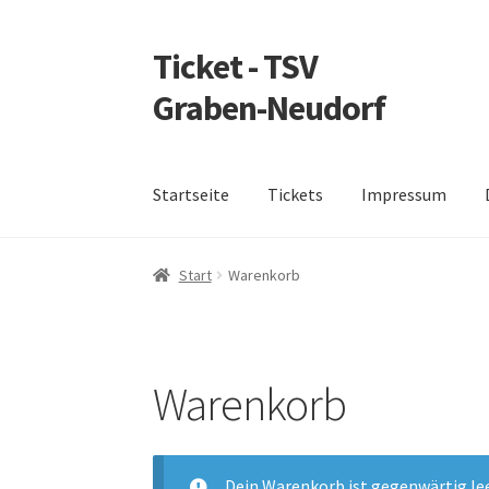
Ticket - TSV
Zur
Zum
Navigation
Inhalt
Graben-Neudorf
springen
springen
Startseite
Tickets
Impressum
Start
Warenkorb
Warenkorb
Dein Warenkorb ist gegenwärtig lee